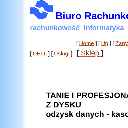
Biuro Rachun
rachunkowość informatyk
[
Home
]
[
Up
]
[
Zapy
[
Sklep
]
[
DELL
]
[
Usługi
]
TANIE I PROFESJO
Z DYSKU
odzysk danych - kas