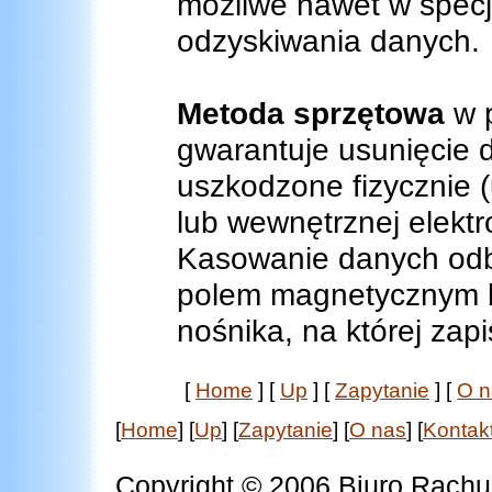
możliwe nawet w specja
odzyskiwania danych.
Metoda sprzętowa
w 
gwarantuje usunięcie 
uszkodzone fizycznie 
lub wewnętrznej elektr
Kasowanie danych odby
polem magnetycznym b
nośnika, na której zap
[
Home
]
[
Up
]
[
Zapytanie
]
[
O n
[
Home
]
[
Up
]
[
Zapytanie
]
[
O nas
]
[
Kontak
Copyright © 2006 Biuro Ra