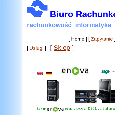
Biuro Rachun
rachunkowość informatyk
[ Home ]
[
Zapytanie
[
Sklep
]
[
Usługi
]
Zakup
premia
serwer DELL za 1 zł net