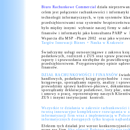
Biuro Rachunkowe Commercial
działa nieprzerwa
celem jest połączenie rachunkowości i informaty
technologii informatycznych, w tym systemów kla
przedsiębiorstwami oraz systemów bezpieczeństw
było między innymi
wybranie naszej firmy w zakr
finansów i informatyki jako konsultanta PARP w
Wsparcia dla MSP –Phare 2002
oraz jako wysta
Targów Innowacji Biznes + Nauka w Krakowie
Świadczymy usługi outsourcingowe z zakresu księ
podatkowych, rozliczeń z ZUS oraz spraw pracow
raporty i sprawozdania niezbędne do prawidłowego
przedsiębiorstwem. Przygotowujemy opinie sądowe
finansów.
DZIAŁ RACHUNKOWOŚCI I FINANSÓW
świad
handlowych, podatkowej księgi przychodów
i ro
księgowego, sporządzamy raporty, analizy i spraw
prowadzimy sprawy kadrowo-płacowe, dokumentacj
sporządzamy deklaracje podatkowe, listy płac, um
i umowy o pracę, reprezentujemy naszych Klient
ZUS i innymi instytucjami
kontroli.
Wszystkie te działania w zakresie rachunkowości i 
tworzą
innowacyjne kompleksowe rozwiązania w za
informatyzacji firm wraz z implementacją w Polsc
informatycznych dostępnych tylko krajom najbard
Efektem tych działań jest wzrost konkurencyjnośc
przez nas firm.
Aby ułatwić Państwu realizację tyc