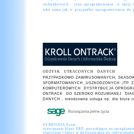
rachunkowych - cena oprogramowania w opcji ni
taka sama jak w przypadku oprogramowania do 
ODZYSK UTRACONYCH DANYCH
PRZYPADKOWO ZAWIRUSOWANYCH, SKASO
SFORMATOWANYCH ,USZKODZONYCH ,ITP. 
KOMPUTEROWYCH .DYSTRYBUCJA OPROGR
ONTRACK DO SZEROKO ROZUMIANEJ DIAG
DANYCH , nieodzowna usługa np. dla biura 
SYMFONIA Forte
rozwiązanie klasy ERP, pozwalające na zarządzanie
elastyczne i łatwe w dostosowaniu do indywidualn