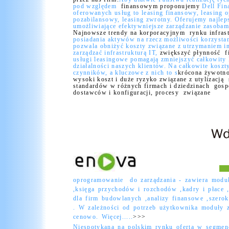
pod względem
finansowym proponujemy
Dell Fin
oferowanych usług to leasing finansowy, leasing o
pozabilansowy, leasing zwrotny. Oferujemy najlep
umożliwiające efektywniejsze zarządzanie zasobam
Najnowsze trendy na korporacyjnym
rynku infras
posiadania aktywów na rzecz możliwości korzystan
pozwala obniżyć koszty związane z utrzymaniem in
zarządzać infrastrukturą IT,
zwiększyć płynność
f
usługi leasingowe pomagają zmniejszyć całkowity
działalności naszych klientów. Na całkowite koszt
czynników, a kluczowe z nich to
s
krócona żywotno
wysoki koszt i duże ryzyko związane z utylizacją
standardów w różnych firmach i dziedzinach
gosp
dostawców i konfiguracji, procesy
związane
oprogramowanie do zarządzania - zawiera modu
,księga przychodów i rozchodów ,kadry i płace ,
dla firm budowlanych ,analizy finansowe ,szero
. W zależności od potrzeb użytkownika moduły z
cenowo. Więcej.....
>>>
Niespotykana na polskim rynku oferta w segmen