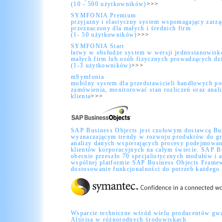
(10 - 500 użytkowników)
>>>
SYMFONIA Premium
przyjazny i elastyczny system wspomagający zarz
przeznaczony dla małych i średnich firm
(1- 50 użytkowników)
>>>
SYMFONIA Start
łatwy w obsłudze system w wersji jednostanowisk
małych firm lub osób fizycznych prowadzących dzi
(1-3 użytkowników)
>>>
mSymfonia
mobilny system dla przedstawicieli handlowych p
zamówienia, monitorować stan rozliczeń oraz anali
klienta
>>>
SAP Business Objects jest czołowym dostawcą Bus
wyznaczającym trendy w rozwoju produktów do gr
analizy danych wspierających procesy podejmowani
klientów korporacyjnych na całym świecie. SAP B
obecnie przeszło 70 specjalistycznych modułów i a
wspólnej platformie SAP Business Objects Framew
dostosowanie funkcjonalności do potrzeb każdego 
Wsparcie techniczne wśród wielu producentów gw
Altirisa w różnorodnych środowiskach