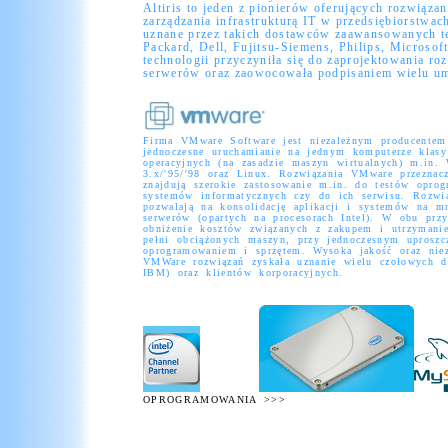
Altiris to jeden z pionierów oferujących rozwiąz
zarządzania infrastrukturą IT w przedsiębiorstwach
uznane przez takich dostawców zaawansowanych te
Packard, Dell, Fujitsu-Siemens, Philips, Microsoft
technologii przyczyniła się do zaprojektowania roz
serwerów oraz zaowocowała podpisaniem wielu um
Firma VMware Software jest niezależnym producentem 
jednoczesne uruchamianie na jednym komputerze kla
operacyjnych (na zasadzie maszyn wirtualnych) m.in
3.x/'95/'98 oraz Linux. Rozwiązania VMware przeznacz
znajdują szerokie zastosowanie m.in. do testów oprog
systemów informatycznych czy do ich serwisu. Rozwi
pozwalają na konsolidację aplikacji i systemów na mni
serwerów (opartych na procesorach Intel). W obu przy
obniżenie kosztów związanych z zakupem i utrzymani
pełni obciążonych maszyn, przy jednoczesnym uproszcz
oprogramowaniem i sprzętem. Wysoka jakość oraz nie
VMWare rozwiązań zyskała uznanie wielu czołowych d
IBM) oraz klientów korporacyjnych.
OPROGRAMOWANIA
>>>